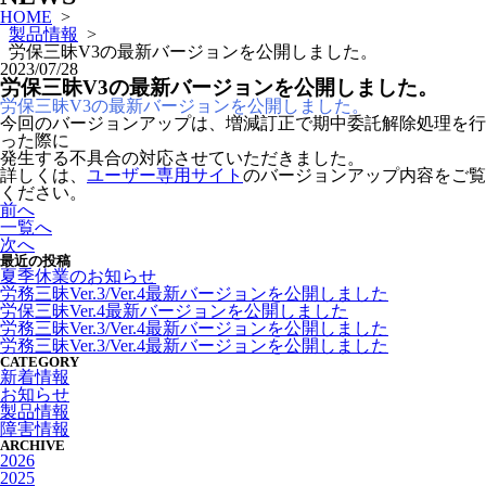
HOME
>
製品情報
>
労保三昧V3の最新バージョンを公開しました。
2023/07/28
労保三昧V3の最新バージョンを公開しました。
労保三昧V3の最新バージョンを公開しました。
今回のバージョンアップは、増減訂正で期中委託解除処理を行
った際に
発生する不具合の対応させていただきました。
詳しくは、
ユーザー専用サイト
のバージョンアップ内容をご覧
ください。
前へ
一覧へ
次へ
最近の投稿
夏季休業のお知らせ
労務三昧Ver.3/Ver.4最新バージョンを公開しました
労保三昧Ver.4最新バージョンを公開しました
労務三昧Ver.3/Ver.4最新バージョンを公開しました
労務三昧Ver.3/Ver.4最新バージョンを公開しました
CATEGORY
新着情報
お知らせ
製品情報
障害情報
ARCHIVE
2026
2025