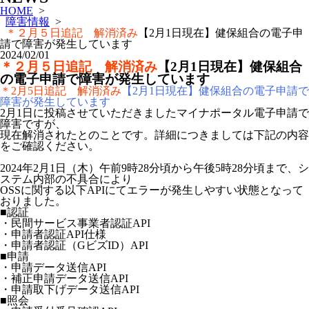
HOME
>
障害情報
>
＊２月５日追記 解消済み
【2月1日現在】健保組合の電子申
請で障害が発生しています
2024/02/01
＊２月５日追記 解消済み
【2月1日現在】健保組合
の電子申請で障害が発生しています
＊2月5日追記 解消済み
【2月1日現在】健保組合の電子申請で
障害が発生しています
2月1日に投稿させていただきましたマイナポータル電子申請で
障害ですが、
現在解消されたとのことです。詳細につきましては下記の内容
をご確認ください。
2024年2月1日（木）午前9時28分頃から午後5時28分頃まで、シ
ステム内部の不具合により
OSSに関する以下APIにてエラーが発生しやすい状態となって
おりました。
■認証
・民間サービス事業者認証API
・申請者認証API仕様
・申請者認証（GビズID）API
■申請
・申請データ送信API
・補正申請データ送信API
・申請取下げデータ送信API
■照会