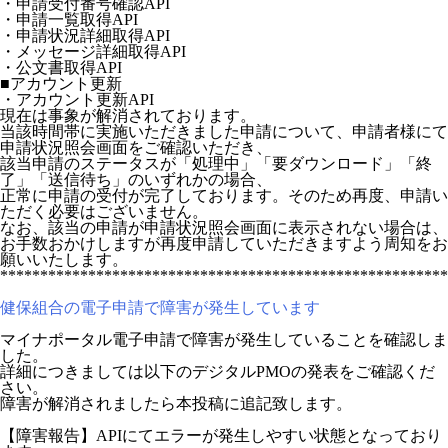
・申請受付番号確認API
・申請一覧取得API
・申請状況詳細取得API
・メッセージ詳細取得API
・公文書取得API
■アカウント更新
・アカウント更新API
現在は事象が解消されております。
当該時間帯に実施いただきました申請について、申請者様にて
申請状況照会画面をご確認いただき、
該当申請のステータスが「処理中」「要ダウンロード」「終
了」「送信待ち」のいずれかの場合、
正常に申請の受付が完了しております。そのため再度、申請い
ただく必要はございません。
なお、該当の申請が申請状況照会画面に表示されない場合は、
お手数おかけしますが再度申請していただきますよう周知をお
願いいたします。
********************************************************
健保組合の電子申請で障害が発生しています
マイナポータル電子申請で障害が発生していることを確認しま
した。
詳細につきましては以下のデジタルPMOの発表をご確認くだ
さい。
障害が解消されましたら本投稿に追記致します。
【障害報告】APIにてエラーが発生しやすい状態となっており