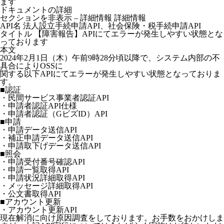
ます
ドキュメントの詳細
セクションを非表示 – 詳細情報 詳細情報
API名 法人設立手続申請API、社会保険・税手続申請API
タイトル 【障害報告】APIにてエラーが発生しやすい状態とな
っております
本文
2024年2月1日（木）午前9時28分頃以降で、システム内部の不
具合によりOSSに
関する以下APIにてエラーが発生しやすい状態となっておりま
す。
■認証
・民間サービス事業者認証API
・申請者認証API仕様
・申請者認証（GビズID）API
■申請
・申請データ送信API
・補正申請データ送信API
・申請取下げデータ送信API
■照会
・申請受付番号確認API
・申請一覧取得API
・申請状況詳細取得API
・メッセージ詳細取得API
・公文書取得API
■アカウント更新
・アカウント更新API
現在解消に向け原因調査をしております。お手数をおかけしま