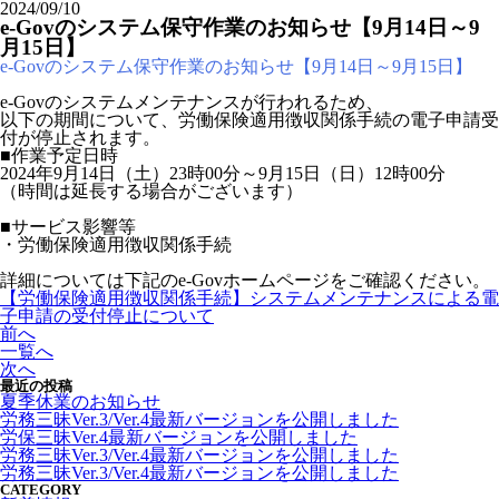
2024/09/10
e-Govのシステム保守作業のお知らせ【9月14日～9
月15日】
e-Govのシステム保守作業のお知らせ【9月14日～9月15日】
e-Govのシステムメンテナンスが行われるため、
以下の期間について、労働保険適用徴収関係手続の電子申請受
付が停止されます。
■作業予定日時
2024年9月14日（土）23時00分～9月15日（日）12時00分
（時間は延長する場合がございます）
■サービス影響等
・労働保険適用徴収関係手続
詳細については下記のe-Govホームページをご確認ください。
【労働保険適用徴収関係手続】システムメンテナンスによる電
子申請の受付停止について
前へ
一覧へ
次へ
最近の投稿
夏季休業のお知らせ
労務三昧Ver.3/Ver.4最新バージョンを公開しました
労保三昧Ver.4最新バージョンを公開しました
労務三昧Ver.3/Ver.4最新バージョンを公開しました
労務三昧Ver.3/Ver.4最新バージョンを公開しました
CATEGORY